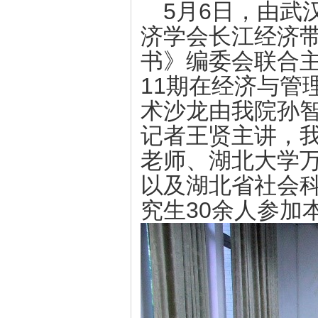
5
月
6
日，由武
济学会长江经济
书》编委会
联合
11
期在经济与管
术沙龙由我院孙
记者王贤主讲，
老师、湖北大学
以及湖北省社会
究生
30
余人参加